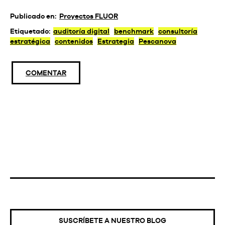
Publicado en:
Proyectos FLUOR
Etiquetado:
auditoría digital
benchmark
consultoría
estratégica
contenidos
Estrategia
Pescanova
COMENTAR
SUSCRÍBETE A NUESTRO BLOG