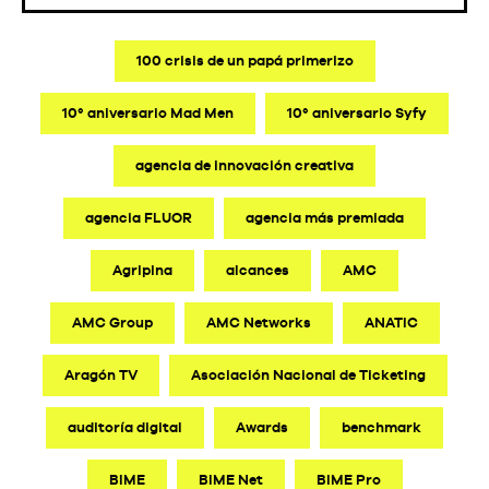
100 crisis de un papá primerizo
10º aniversario Mad Men
10º aniversario Syfy
agencia de innovación creativa
agencia FLUOR
agencia más premiada
Agripina
alcances
AMC
AMC Group
AMC Networks
ANATIC
Aragón TV
Asociación Nacional de Ticketing
auditoría digital
Awards
benchmark
BIME
BIME Net
BIME Pro