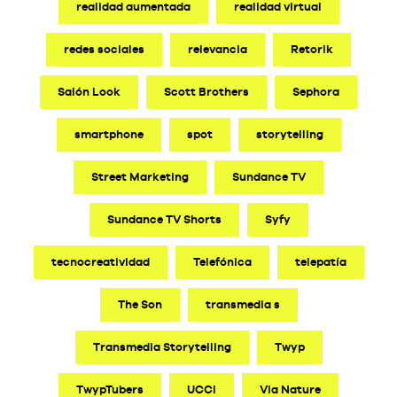
realidad aumentada
realidad virtual
redes sociales
relevancia
Retorik
Salón Look
Scott Brothers
Sephora
smartphone
spot
storytelling
Street Marketing
Sundance TV
Sundance TV Shorts
Syfy
tecnocreatividad
Telefónica
telepatía
The Son
transmedia s
Transmedia Storytelling
Twyp
TwypTubers
UCCI
Via Nature