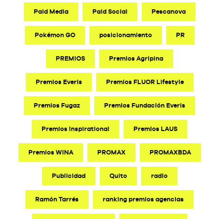
Paid Media
Paid Social
Pescanova
Pokémon GO
posicionamiento
PR
PREMIOS
Premios Agripina
Premios Everis
Premios FLUOR Lifestyle
Premios Fugaz
Premios Fundación Everis
Premios Inspirational
Premios LAUS
Premios WINA
PROMAX
PROMAXBDA
Publicidad
Quito
radio
Ramón Tarrés
ranking premios agencias