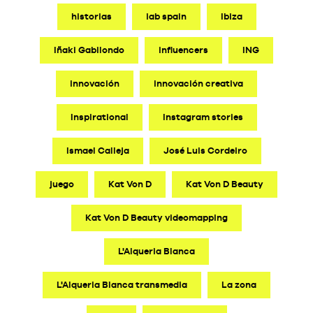
historias
iab spain
Ibiza
Iñaki Gabilondo
influencers
ING
innovación
innovación creativa
Inspirational
Instagram stories
Ismael Calleja
José Luis Cordeiro
juego
Kat Von D
Kat Von D Beauty
Kat Von D Beauty videomapping
L'Alqueria Blanca
L'Alqueria Blanca transmedia
La zona