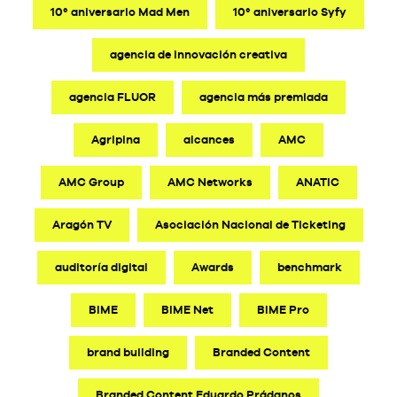
10º aniversario Mad Men
10º aniversario Syfy
agencia de innovación creativa
agencia FLUOR
agencia más premiada
Agripina
alcances
AMC
AMC Group
AMC Networks
ANATIC
Aragón TV
Asociación Nacional de Ticketing
auditoría digital
Awards
benchmark
BIME
BIME Net
BIME Pro
brand building
Branded Content
Branded Content Eduardo Prádanos