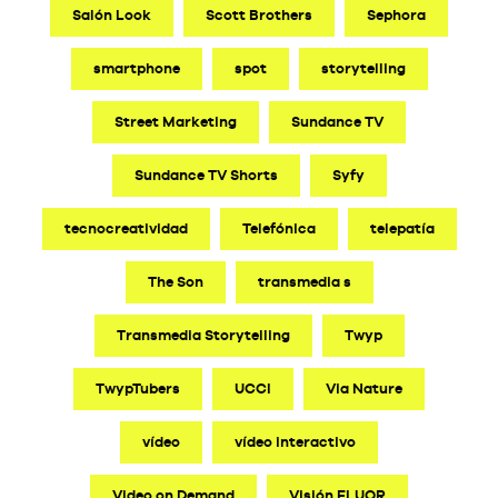
Salón Look
Scott Brothers
Sephora
smartphone
spot
storytelling
Street Marketing
Sundance TV
Sundance TV Shorts
Syfy
tecnocreatividad
Telefónica
telepatía
The Son
transmedia s
Transmedia Storytelling
Twyp
TwypTubers
UCCI
Via Nature
vídeo
vídeo interactivo
Video on Demand
Visión FLUOR