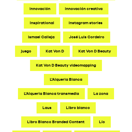
innovación
innovación creativa
Inspirational
Instagram stories
Ismael Calleja
José Luis Cordeiro
juego
Kat Von D
Kat Von D Beauty
Kat Von D Beauty videomapping
L'Alqueria Blanca
L'Alqueria Blanca transmedia
La zona
Laus
Libro blanco
Libro Blanco Branded Content
Lío