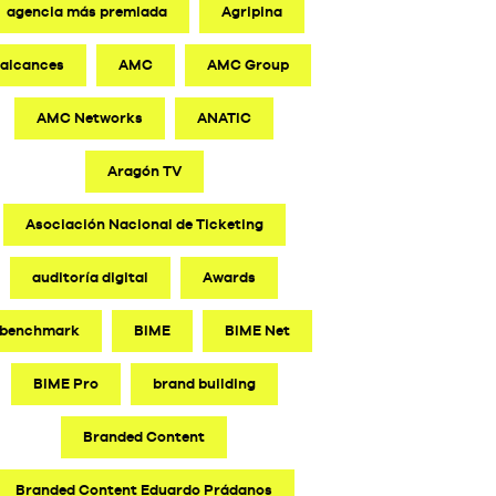
agencia más premiada
Agripina
alcances
AMC
AMC Group
AMC Networks
ANATIC
Aragón TV
Asociación Nacional de Ticketing
auditoría digital
Awards
benchmark
BIME
BIME Net
BIME Pro
brand building
Branded Content
Branded Content Eduardo Prádanos