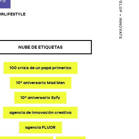
CONNECT + DEVELOP + INNOVATE
ORLIFESTYLE
NUBE DE ETIQUETAS
100 crisis de un papá primerizo
10º aniversario Mad Men
10º aniversario Syfy
agencia de innovación creativa
agencia FLUOR