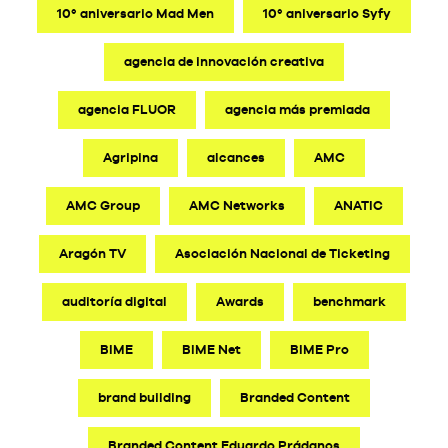
10º aniversario Mad Men
10º aniversario Syfy
agencia de innovación creativa
agencia FLUOR
agencia más premiada
Agripina
alcances
AMC
AMC Group
AMC Networks
ANATIC
Aragón TV
Asociación Nacional de Ticketing
auditoría digital
Awards
benchmark
BIME
BIME Net
BIME Pro
brand building
Branded Content
Branded Content Eduardo Prádanos