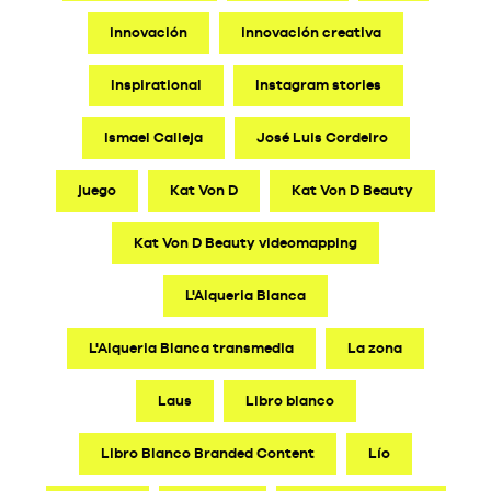
innovación
innovación creativa
Inspirational
Instagram stories
Ismael Calleja
José Luis Cordeiro
juego
Kat Von D
Kat Von D Beauty
Kat Von D Beauty videomapping
L'Alqueria Blanca
L'Alqueria Blanca transmedia
La zona
Laus
Libro blanco
Libro Blanco Branded Content
Lío