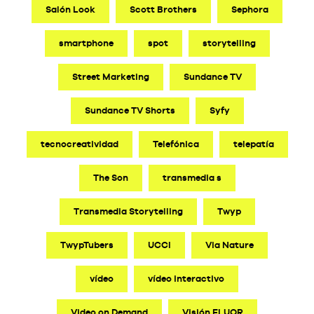
Salón Look
Scott Brothers
Sephora
smartphone
spot
storytelling
Street Marketing
Sundance TV
Sundance TV Shorts
Syfy
tecnocreatividad
Telefónica
telepatía
The Son
transmedia s
Transmedia Storytelling
Twyp
TwypTubers
UCCI
Via Nature
vídeo
vídeo interactivo
Video on Demand
Visión FLUOR