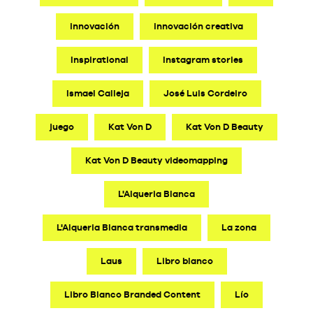
innovación
innovación creativa
Inspirational
Instagram stories
Ismael Calleja
José Luis Cordeiro
juego
Kat Von D
Kat Von D Beauty
Kat Von D Beauty videomapping
L'Alqueria Blanca
L'Alqueria Blanca transmedia
La zona
Laus
Libro blanco
Libro Blanco Branded Content
Lío