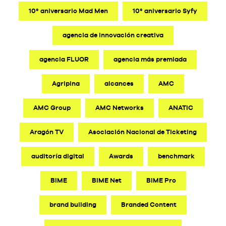
10º aniversario Mad Men
10º aniversario Syfy
agencia de innovación creativa
agencia FLUOR
agencia más premiada
Agripina
alcances
AMC
AMC Group
AMC Networks
ANATIC
Aragón TV
Asociación Nacional de Ticketing
auditoría digital
Awards
benchmark
BIME
BIME Net
BIME Pro
brand building
Branded Content