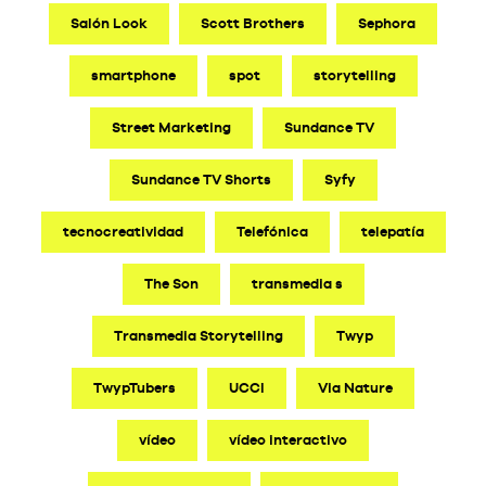
Salón Look
Scott Brothers
Sephora
smartphone
spot
storytelling
Street Marketing
Sundance TV
Sundance TV Shorts
Syfy
tecnocreatividad
Telefónica
telepatía
The Son
transmedia s
Transmedia Storytelling
Twyp
TwypTubers
UCCI
Via Nature
vídeo
vídeo interactivo