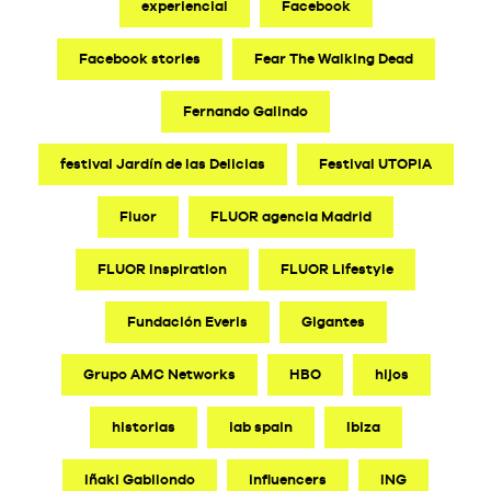
experiencial
Facebook
Facebook stories
Fear The Walking Dead
Fernando Galindo
festival Jardín de las Delicias
Festival UTOPIA
Fluor
FLUOR agencia Madrid
FLUOR Inspiration
FLUOR Lifestyle
Fundación Everis
Gigantes
Grupo AMC Networks
HBO
hijos
historias
iab spain
Ibiza
Iñaki Gabilondo
influencers
ING