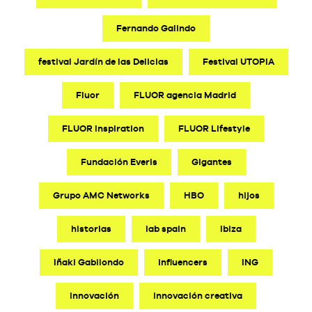
Fernando Galindo
festival Jardín de las Delicias
Festival UTOPIA
Fluor
FLUOR agencia Madrid
FLUOR Inspiration
FLUOR Lifestyle
Fundación Everis
Gigantes
Grupo AMC Networks
HBO
hijos
historias
iab spain
Ibiza
Iñaki Gabilondo
influencers
ING
innovación
innovación creativa