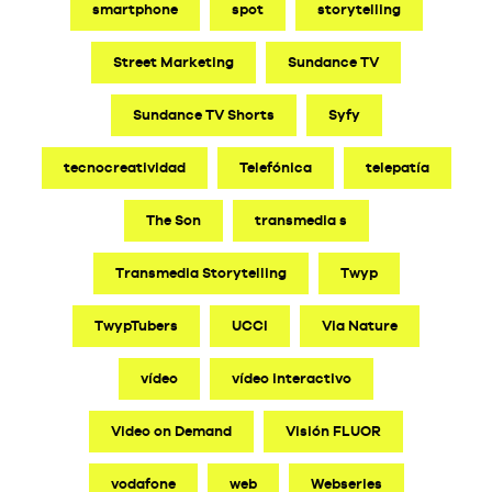
smartphone
spot
storytelling
Street Marketing
Sundance TV
Sundance TV Shorts
Syfy
tecnocreatividad
Telefónica
telepatía
The Son
transmedia s
Transmedia Storytelling
Twyp
TwypTubers
UCCI
Via Nature
vídeo
vídeo interactivo
Video on Demand
Visión FLUOR
vodafone
web
Webseries