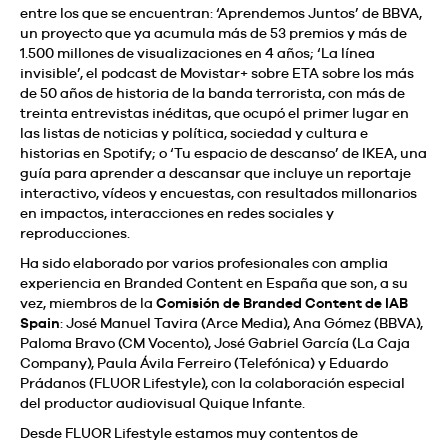
entre los que se encuentran: ‘Aprendemos Juntos’ de BBVA,
un proyecto que ya acumula más de 53 premios y más de
1.500 millones de visualizaciones en 4 años; ‘La línea
invisible’, el podcast de Movistar+ sobre ETA sobre los más
de 50 años de historia de la banda terrorista, con más de
treinta entrevistas inéditas, que ocupó el primer lugar en
las listas de noticias y política, sociedad y cultura e
historias en Spotify; o ‘Tu espacio de descanso’ de IKEA, una
guía para aprender a descansar que incluye un reportaje
interactivo, vídeos y encuestas, con resultados millonarios
en impactos, interacciones en redes sociales y
reproducciones.
Ha sido elaborado por varios profesionales con amplia
experiencia en Branded Content en España que son, a su
vez, miembros de la
Comisión de Branded Content
de IAB
Spain
: José Manuel Tavira (Arce Media), Ana Gómez (BBVA),
Paloma Bravo (CM Vocento), José Gabriel García (La Caja
Company), Paula Ávila Ferreiro (Telefónica) y Eduardo
Prádanos (FLUOR Lifestyle), con la colaboración especial
del productor audiovisual Quique Infante.
Desde FLUOR Lifestyle estamos muy contentos de