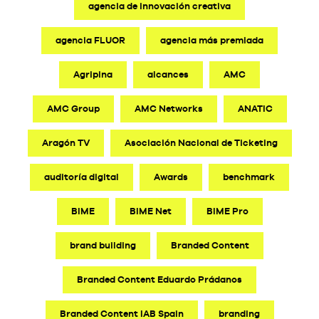
agencia de innovación creativa
agencia FLUOR
agencia más premiada
Agripina
alcances
AMC
AMC Group
AMC Networks
ANATIC
Aragón TV
Asociación Nacional de Ticketing
auditoría digital
Awards
benchmark
BIME
BIME Net
BIME Pro
brand building
Branded Content
Branded Content Eduardo Prádanos
Branded Content IAB Spain
branding