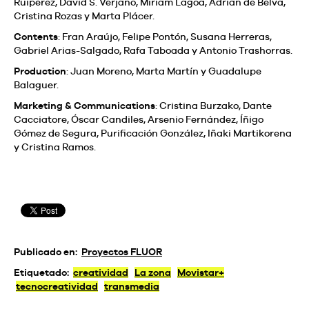
Ruipérez, David S. Verjano, Miriam Lagoa, Adrián de Belva,
Cristina Rozas y Marta Plácer.
Contents
: Fran Araújo, Felipe Pontón, Susana Herreras,
Gabriel Arias-Salgado, Rafa Taboada y Antonio Trashorras.
Production
: Juan Moreno, Marta Martín y Guadalupe
Balaguer.
Marketing & Communications
: Cristina Burzako, Dante
Cacciatore, Óscar Candiles, Arsenio Fernández, Íñigo
Gómez de Segura, Purificación González, Iñaki Martikorena
y Cristina Ramos.
Publicado en:
Proyectos FLUOR
Etiquetado:
creatividad
La zona
Movistar+
tecnocreatividad
transmedia