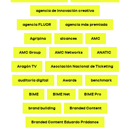
agencia de innovación creativa
agencia FLUOR
agencia más premiada
Agripina
alcances
AMC
AMC Group
AMC Networks
ANATIC
Aragón TV
Asociación Nacional de Ticketing
auditoría digital
Awards
benchmark
BIME
BIME Net
BIME Pro
brand building
Branded Content
Branded Content Eduardo Prádanos