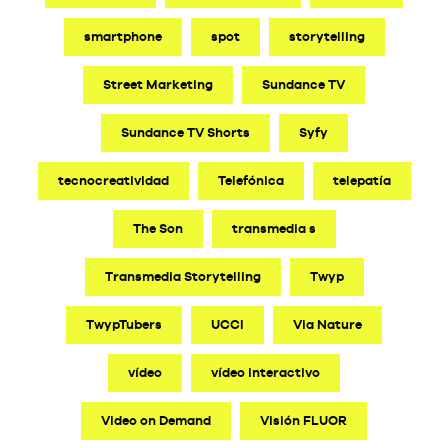
smartphone
spot
storytelling
Street Marketing
Sundance TV
Sundance TV Shorts
Syfy
tecnocreatividad
Telefónica
telepatía
The Son
transmedia s
Transmedia Storytelling
Twyp
TwypTubers
UCCI
Via Nature
vídeo
vídeo interactivo
Video on Demand
Visión FLUOR