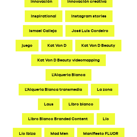
innovación
innovación creativa
Inspirational
Instagram stories
Ismael Calleja
José Luis Cordeiro
juego
Kat Von D
Kat Von D Beauty
Kat Von D Beauty videomapping
L'Alqueria Blanca
L'Alqueria Blanca transmedia
La zona
Laus
Libro blanco
Libro Blanco Branded Content
Lío
Lío Ibiza
Mad Men
Manifiesto FLUOR