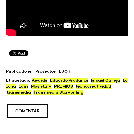
Publicado en:
Proyectos FLUOR
Etiquetado:
Awards
Eduardo Prádanos
Ismael Calleja
La
zona
Laus
Movistar+
PREMIOS
tecnocreatividad
transmedia
Transmedia Storytelling
COMENTAR