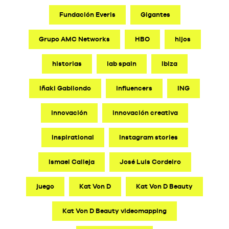
Fundación Everis
Gigantes
Grupo AMC Networks
HBO
hijos
historias
iab spain
Ibiza
Iñaki Gabilondo
influencers
ING
innovación
innovación creativa
Inspirational
Instagram stories
Ismael Calleja
José Luis Cordeiro
juego
Kat Von D
Kat Von D Beauty
Kat Von D Beauty videomapping