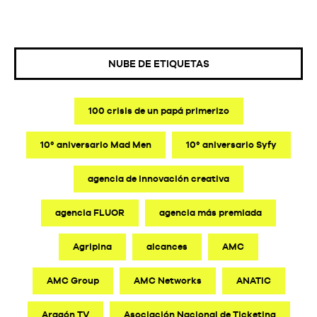
NUBE DE ETIQUETAS
100 crisis de un papá primerizo
10º aniversario Mad Men
10º aniversario Syfy
agencia de innovación creativa
agencia FLUOR
agencia más premiada
Agripina
alcances
AMC
AMC Group
AMC Networks
ANATIC
Aragón TV
Asociación Nacional de Ticketing