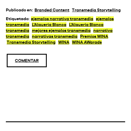
Publicado en:
Branded Content
Transmedia Storytelling
Etiquetado:
ejemplos narrativa transmedia
ejemplos
transmedia
L'Alqueria Blanca
L'Alqueria Blanca
transmedia
mejores ejemplos transmedia
narrativa
transmedia
narrativas transmedia
Premios WINA
Transmedia Storytelling
WINA
WINA AWarads
COMENTAR