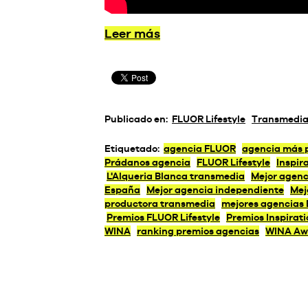
Leer más
Publicado en:
FLUOR Lifestyle
Transmedia 
Etiquetado:
agencia FLUOR
agencia más 
Prádanos agencia
FLUOR Lifestyle
Inspir
L'Alqueria Blanca transmedia
Mejor agenc
España
Mejor agencia independiente
Mej
productora transmedia
mejores agencias
Premios FLUOR Lifestyle
Premios Inspirati
WINA
ranking premios agencias
WINA Aw