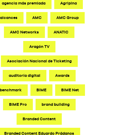
agencia más premiada
Agripina
alcances
AMC
AMC Group
AMC Networks
ANATIC
Aragón TV
Asociación Nacional de Ticketing
auditoría digital
Awards
benchmark
BIME
BIME Net
BIME Pro
brand building
Branded Content
Branded Content Eduardo Prádanos