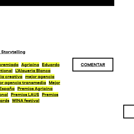
Storytelling
premiada
Agripina
Eduardo
COMENTAR
ational
L'Alqueria Blanca
ia creativa
mejor agencia
or agencia transmedia
Mejor
 España
Premios Agripina
onal
Premios LAUS
Premios
ards
WINA festival