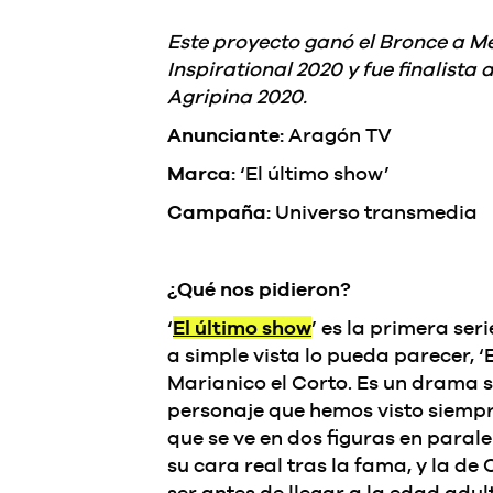
Este proyecto ganó el Bronce a M
Inspirational 2020 y fue finalist
Agripina 2020.
Anunciante:
Aragón TV
Marca:
‘El último show’
Campaña:
Universo transmedia
¿Qué nos pidieron?
‘
El último show
’ es la primera ser
a simple vista lo pueda parecer, ‘
Marianico el Corto. Es un drama s
personaje que hemos visto siempre
que se ve en dos figuras en parale
su cara real tras la fama, y la de
ser antes de llegar a la edad adul