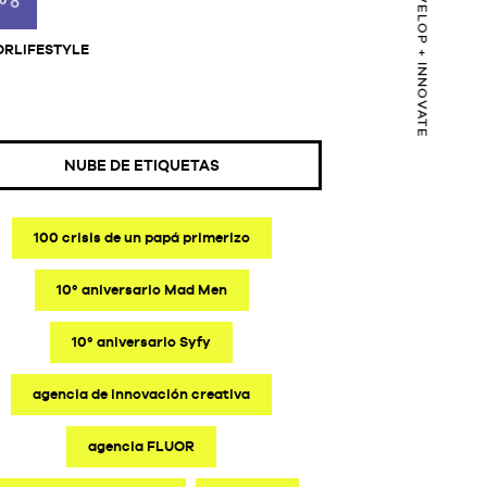
CONNECT + DEVELOP + INNOVATE
ORLIFESTYLE
NUBE DE ETIQUETAS
100 crisis de un papá primerizo
10º aniversario Mad Men
10º aniversario Syfy
agencia de innovación creativa
agencia FLUOR