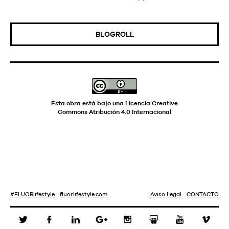
BLOGROLL
Esta obra está bajo una
Licencia Creative
Commons Atribución 4.0 Internacional
#
F
L
U
O
R
l
i
f
e
s
t
y
l
e
f
u
o
r
l
i
f
e
s
t
y
l
e
.
c
o
m
A
v
i
s
o
L
e
g
a
l
C
O
N
T
A
C
T
O