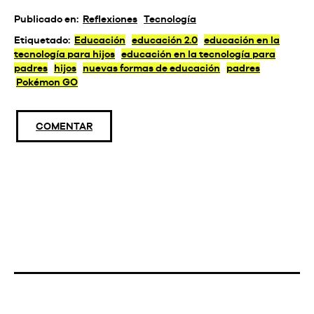
Publicado en:
Reflexiones
Tecnología
Etiquetado:
Educación
educación 2.0
educación en la
tecnología para hijos
educación en la tecnología para
padres
hijos
nuevas formas de educación
padres
Pokémon GO
COMENTAR