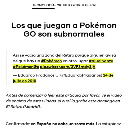
TECNOLOGÍA
· 26 JULIO 2016 · 8:05 PM
Los que juegan a Pokémon
GO son subnormales
Así se vacía una zona del Retiro porque alguien avisa
de que hay un
#Pokémon
en otro lugar
#alucinante
#PokémonGo
pic.twitter.com/3VF3mdy3jA
— Eduardo Prádanos G. (@EduardoPradanos)
24 de
julio de 2016
Antes de comenzar a leer este artículo, por favor, ve el vídeo
de encima de estas líneas, el cual lo grabé este domingo en
El Retiro (Madrid).
Confirmado:
en España no cabe un tonto más.
La estupidez