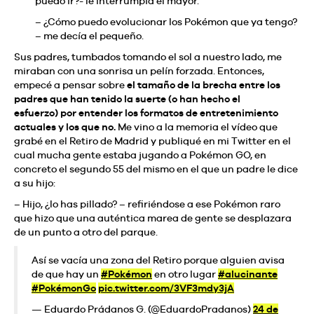
puedo ir?- le interrumpía el mayor.
– ¿Cómo puedo evolucionar los Pokémon que ya tengo?
– me decía el pequeño.
Sus padres, tumbados tomando el sol a nuestro lado, me
miraban con una sonrisa un pelín forzada. Entonces,
empecé a pensar sobre
el tamaño de la brecha entre los
padres que han tenido la suerte (o han hecho el
esfuerzo) por entender los formatos de entretenimiento
actuales y los que no.
Me vino a la memoria el vídeo que
grabé en el Retiro de Madrid y publiqué en mi Twitter en el
cual mucha gente estaba jugando a Pokémon GO, en
concreto el segundo 55 del mismo en el que un padre le dice
a su hijo:
– Hijo, ¿lo has pillado? – refiriéndose a ese Pokémon raro
que hizo que una auténtica marea de gente se desplazara
de un punto a otro del parque.
Así se vacía una zona del Retiro porque alguien avisa
de que hay un
#Pokémon
en otro lugar
#alucinante
#PokémonGo
pic.twitter.com/3VF3mdy3jA
— Eduardo Prádanos G. (@EduardoPradanos)
24 de