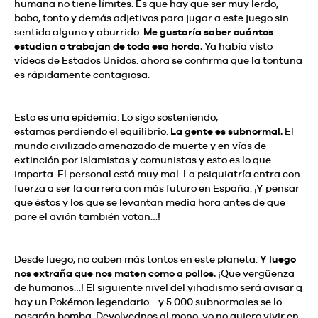
humana no tiene límites. Es que hay que ser muy lerdo,
bobo, tonto y demás adjetivos para jugar a este juego sin
sentido alguno y aburrido.
Me gustaría saber cuántos
estudian o trabajan de toda esa horda.
Ya había visto
vídeos de Estados Unidos: ahora se confirma que la tontuna
es rápidamente contagiosa.
Esto es una epidemia. Lo sigo sosteniendo,
estamos perdiendo el equilibrio.
La gente es subnormal.
El
mundo civilizado amenazado de muerte y en vías de
extinción por islamistas y comunistas y esto es lo que
importa. El personal está muy mal. La psiquiatría entra con
fuerza a ser la carrera con más futuro en España. ¡Y pensar
que éstos y los que se levantan media hora antes de que
pare el avión también votan…!
Desde luego, no caben más tontos en este planeta.
Y luego
nos extraña que nos maten como a pollos.
¡Que vergüenza
de humanos…! El siguiente nivel del yihadismo será avisar q
hay un Pokémon legendario….y 5.000 subnormales se lo
pasarán bomba. Devolvednos al mono, yo no quiero vivir en