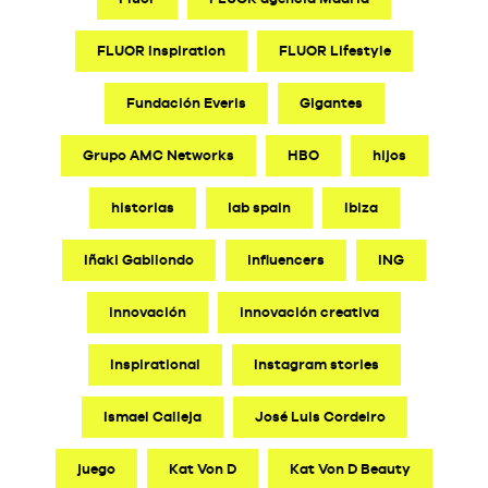
FLUOR Inspiration
FLUOR Lifestyle
Fundación Everis
Gigantes
Grupo AMC Networks
HBO
hijos
historias
iab spain
Ibiza
Iñaki Gabilondo
influencers
ING
innovación
innovación creativa
Inspirational
Instagram stories
Ismael Calleja
José Luis Cordeiro
juego
Kat Von D
Kat Von D Beauty