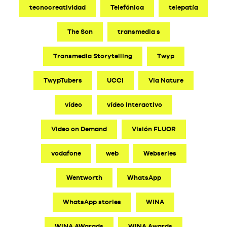
tecnocreatividad
Telefónica
telepatía
The Son
transmedia s
Transmedia Storytelling
Twyp
TwypTubers
UCCI
Via Nature
vídeo
vídeo interactivo
Video on Demand
Visión FLUOR
vodafone
web
Webseries
Wentworth
WhatsApp
WhatsApp stories
WINA
WINA AWarads
WINA Awards