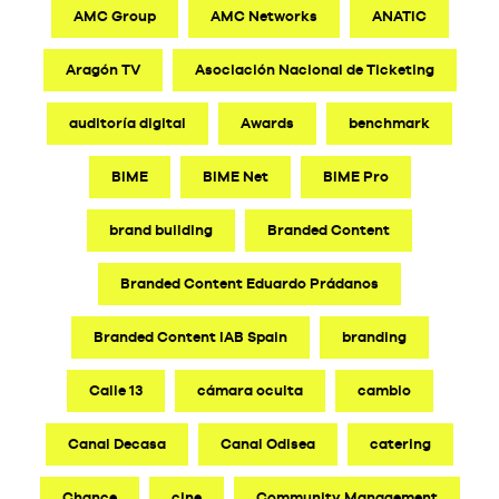
AMC Group
AMC Networks
ANATIC
Aragón TV
Asociación Nacional de Ticketing
auditoría digital
Awards
benchmark
BIME
BIME Net
BIME Pro
brand building
Branded Content
Branded Content Eduardo Prádanos
Branded Content IAB Spain
branding
Calle 13
cámara oculta
cambio
Canal Decasa
Canal Odisea
catering
Chance
cine
Community Management